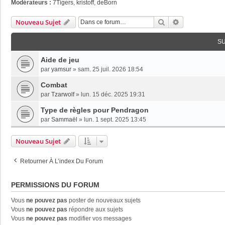
Modérateurs :
7Tigers
,
kristoff
,
deBorn
Rechercher
Recherche Av
Nouveau Sujet
S
Aide de jeu
par
yamsur
»
sam. 25 juil. 2026 18:54
Combat
par
Tzarwolf
»
lun. 15 déc. 2025 19:31
Type de règles pour Pendragon
par
Sammaël
»
lun. 1 sept. 2025 13:45
Nouveau Sujet
Retourner À L’index Du Forum
PERMISSIONS DU FORUM
Vous
ne pouvez pas
poster de nouveaux sujets
Vous
ne pouvez pas
répondre aux sujets
Vous
ne pouvez pas
modifier vos messages