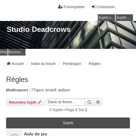
S’enregistrer
Connexion
Sujets sans réponse
Sujets actifs
Studio Deadcrows
FAQ
Rechercher
Accueil
Index du forum
Pendragon
Règles
Règles
Modérateurs :
7Tigers
,
kristoff
,
deBorn
Rechercher
Recherche Avancé
Nouveau Sujet
3 Sujets • Page
1
Sur
1
Sujets
Aide de jeu