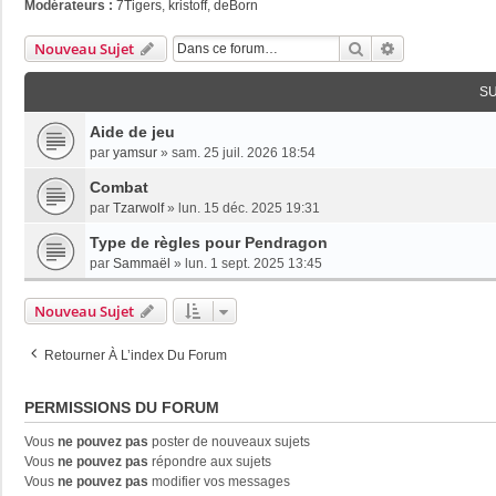
Modérateurs :
7Tigers
,
kristoff
,
deBorn
Rechercher
Recherche Av
Nouveau Sujet
S
Aide de jeu
par
yamsur
»
sam. 25 juil. 2026 18:54
Combat
par
Tzarwolf
»
lun. 15 déc. 2025 19:31
Type de règles pour Pendragon
par
Sammaël
»
lun. 1 sept. 2025 13:45
Nouveau Sujet
Retourner À L’index Du Forum
PERMISSIONS DU FORUM
Vous
ne pouvez pas
poster de nouveaux sujets
Vous
ne pouvez pas
répondre aux sujets
Vous
ne pouvez pas
modifier vos messages