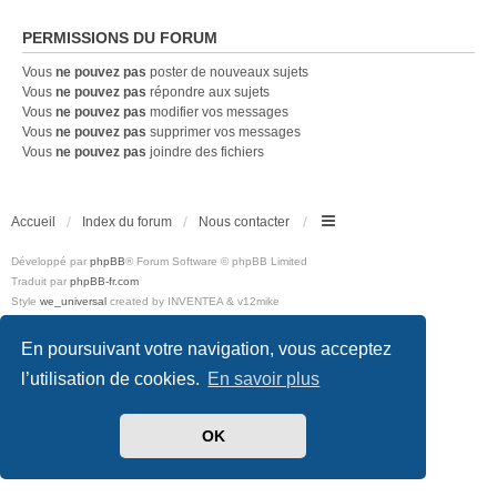
PERMISSIONS DU FORUM
Vous
ne pouvez pas
poster de nouveaux sujets
Vous
ne pouvez pas
répondre aux sujets
Vous
ne pouvez pas
modifier vos messages
Vous
ne pouvez pas
supprimer vos messages
Vous
ne pouvez pas
joindre des fichiers
Accueil
Index du forum
Nous contacter
Développé par
phpBB
® Forum Software © phpBB Limited
Traduit par
phpBB-fr.com
Style
we_universal
created by INVENTEA & v12mike
Confidentialité
|
Conditions
En poursuivant votre navigation, vous acceptez
l’utilisation de cookies.
En savoir plus
OK