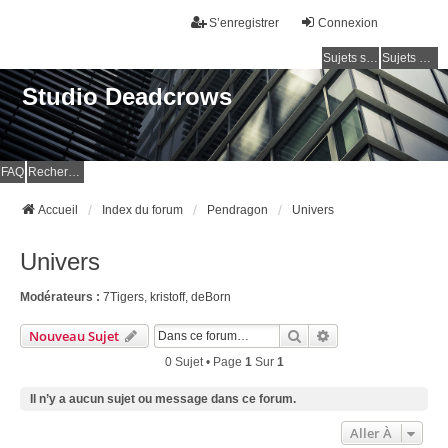
S’enregistrer
Connexion
Sujets sans réponse
Sujets actifs
Studio Deadcrows
FAQ
Rechercher
Accueil
Index du forum
Pendragon
Univers
Univers
Modérateurs :
7Tigers
,
kristoff
,
deBorn
Rechercher
Recherche Avancé
Nouveau Sujet
0 Sujet • Page
1
Sur
1
Il n’y a aucun sujet ou message dans ce forum.
Aller À