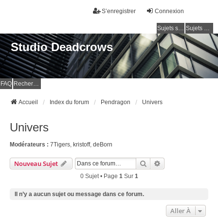
S’enregistrer
Connexion
Sujets sans réponse
Sujets actifs
Studio Deadcrows
FAQ
Rechercher
Accueil
Index du forum
Pendragon
Univers
Univers
Modérateurs :
7Tigers
,
kristoff
,
deBorn
Rechercher
Recherche Avancé
Nouveau Sujet
0 Sujet • Page
1
Sur
1
Il n’y a aucun sujet ou message dans ce forum.
Aller À