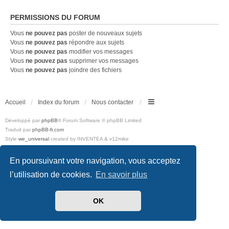
PERMISSIONS DU FORUM
Vous
ne pouvez pas
poster de nouveaux sujets
Vous
ne pouvez pas
répondre aux sujets
Vous
ne pouvez pas
modifier vos messages
Vous
ne pouvez pas
supprimer vos messages
Vous
ne pouvez pas
joindre des fichiers
Accueil
Index du forum
Nous contacter
Développé par
phpBB
® Forum Software © phpBB Limited
Traduit par
phpBB-fr.com
Style
we_universal
created by INVENTEA & v12mike
Confidentialité
|
Conditions
En poursuivant votre navigation, vous acceptez
l’utilisation de cookies.
En savoir plus
OK