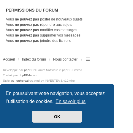
PERMISSIONS DU FORUM
Vous
ne pouvez pas
poster de nouveaux sujets
Vous
ne pouvez pas
répondre aux sujets
Vous
ne pouvez pas
modifier vos messages
Vous
ne pouvez pas
supprimer vos messages
Vous
ne pouvez pas
joindre des fichiers
Accueil
Index du forum
Nous contacter
Développé par
phpBB
® Forum Software © phpBB Limited
Traduit par
phpBB-fr.com
Style
we_universal
created by INVENTEA & v12mike
Confidentialité
|
Conditions
En poursuivant votre navigation, vous acceptez
l’utilisation de cookies.
En savoir plus
OK