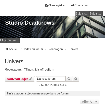
S’enregistrer
Connexion
Sujets sans réponse
Sujets actifs
Studio Deadcrows
FAQ
Rechercher
Accueil
Index du forum
Pendragon
Univers
Univers
Modérateurs :
7Tigers
,
kristoff
,
deBorn
Rechercher
Recherche Avancé
Nouveau Sujet
0 Sujet • Page
1
Sur
1
Il n’y a aucun sujet ou message dans ce forum.
Aller À