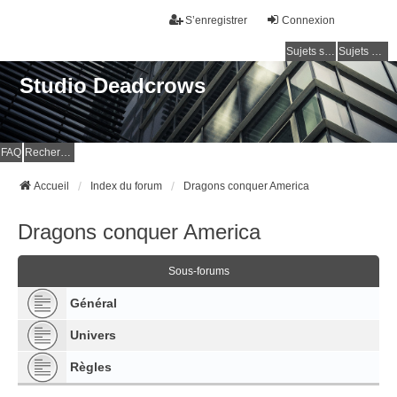
S’enregistrer
Connexion
Sujets sans réponse
Sujets actifs
Studio Deadcrows
FAQ
Rechercher
Accueil
Index du forum
Dragons conquer America
Dragons conquer America
Sous-forums
Général
Univers
Règles