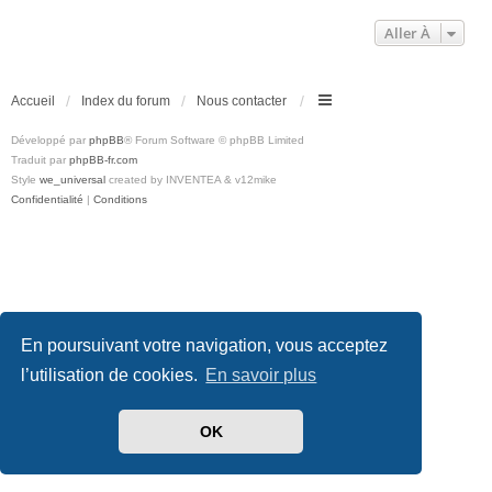
Aller À
Accueil
Index du forum
Nous contacter
Développé par
phpBB
® Forum Software © phpBB Limited
Traduit par
phpBB-fr.com
Style
we_universal
created by INVENTEA & v12mike
Confidentialité
|
Conditions
En poursuivant votre navigation, vous acceptez
l’utilisation de cookies.
En savoir plus
OK