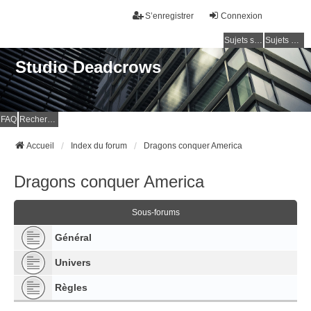
S’enregistrer
Connexion
Sujets sans réponse
Sujets actifs
Studio Deadcrows
FAQ
Rechercher
Accueil
Index du forum
Dragons conquer America
Dragons conquer America
Sous-forums
Général
Univers
Règles