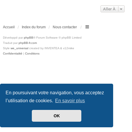
Aller À
Accueil
Index du forum
Nous contacter
Développé par
phpBB
® Forum Software © phpBB Limited
Traduit par
phpBB-fr.com
Style
we_universal
created by INVENTEA & v12mike
Confidentialité
|
Conditions
En poursuivant votre navigation, vous acceptez
l’utilisation de cookies.
En savoir plus
OK