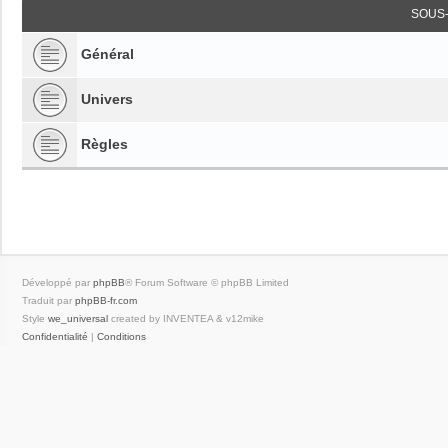
SOUS
Général
Univers
Règles
Développé par
phpBB
® Forum Software © phpBB Limited
Traduit par
phpBB-fr.com
Style
we_universal
created by INVENTEA & v12mike
Confidentialité
|
Conditions