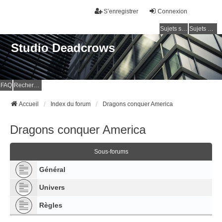
S’enregistrer
Connexion
Sujets sans réponse
Sujets actifs
Studio Deadcrows
FAQ
Rechercher
Accueil
Index du forum
Dragons conquer America
Dragons conquer America
Sous-forums
Général
Univers
Règles