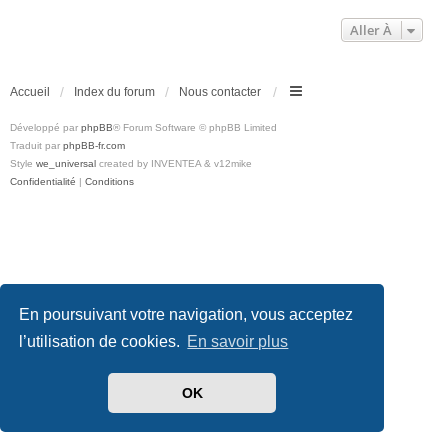
Aller À
Accueil
Index du forum
Nous contacter
Développé par
phpBB
® Forum Software © phpBB Limited
Traduit par
phpBB-fr.com
Style
we_universal
created by INVENTEA & v12mike
Confidentialité
|
Conditions
En poursuivant votre navigation, vous acceptez
l’utilisation de cookies.
En savoir plus
OK