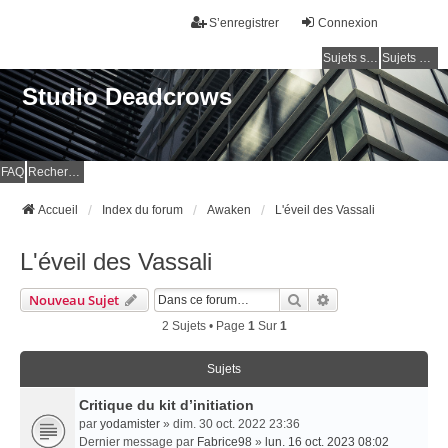
S’enregistrer
Connexion
Sujets sans réponse
Sujets actifs
Studio Deadcrows
FAQ
Rechercher
Accueil
Index du forum
Awaken
L'éveil des Vassali
L'éveil des Vassali
Rechercher
Recherche Avancé
Nouveau Sujet
2 Sujets • Page
1
Sur
1
Sujets
Critique du kit d’initiation
par
yodamister
» dim. 30 oct. 2022 23:36
Dernier message par
Fabrice98
»
lun. 16 oct. 2023 08:02