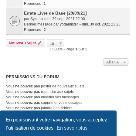
Réponses :
1
Errata Livre de Base [29/09/21]
par
Sykes
» mer. 29 sept. 2021 22:00
Dernier message par
yodamister
»
dim. 30 oct. 2022 23:23
Réponses :
2
Nouveau Sujet
2 Sujets • Page
1
Sur
1
Aller À
PERMISSIONS DU FORUM
Vous
ne pouvez pas
poster de nouveaux sujets
Vous
ne pouvez pas
répondre aux sujets
Vous
ne pouvez pas
modifier vos messages
Vous
ne pouvez pas
supprimer vos messages
Vous
ne pouvez pas
joindre des fichiers
En poursuivant votre navigation, vous acceptez
Accueil
Index du forum
Nous contacter
l’utilisation de cookies.
En savoir plus