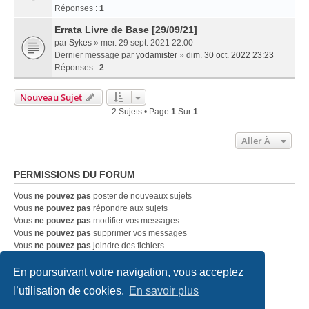
Réponses :
1
Errata Livre de Base [29/09/21]
par
Sykes
» mer. 29 sept. 2021 22:00
Dernier message par
yodamister
»
dim. 30 oct. 2022 23:23
Réponses :
2
Nouveau Sujet
2 Sujets • Page
1
Sur
1
Aller À
PERMISSIONS DU FORUM
Vous
ne pouvez pas
poster de nouveaux sujets
Vous
ne pouvez pas
répondre aux sujets
Vous
ne pouvez pas
modifier vos messages
Vous
ne pouvez pas
supprimer vos messages
Vous
ne pouvez pas
joindre des fichiers
En poursuivant votre navigation, vous acceptez
Accueil
Index du forum
Nous contacter
l’utilisation de cookies.
En savoir plus