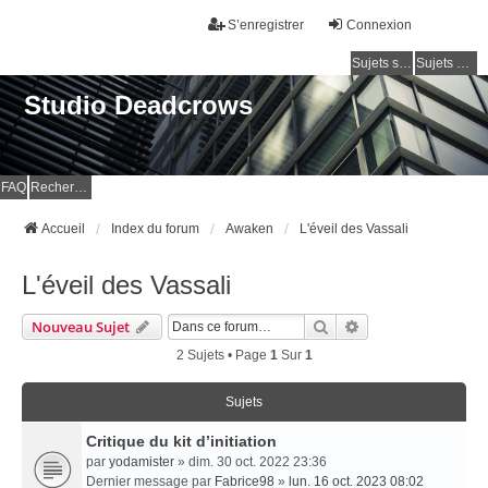
S’enregistrer
Connexion
Sujets sans réponse
Sujets actifs
Studio Deadcrows
FAQ
Rechercher
Accueil
Index du forum
Awaken
L'éveil des Vassali
L'éveil des Vassali
Rechercher
Recherche Avancé
Nouveau Sujet
2 Sujets • Page
1
Sur
1
Sujets
Critique du kit d’initiation
par
yodamister
» dim. 30 oct. 2022 23:36
Dernier message par
Fabrice98
»
lun. 16 oct. 2023 08:02