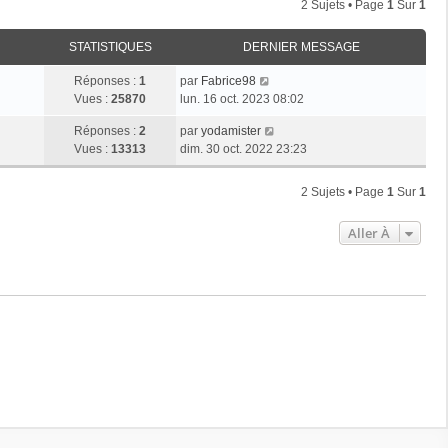
2 Sujets • Page
1
Sur
1
STATISTIQUES
DERNIER MESSAGE
Réponses :
1
par
Fabrice98
Vues :
25870
lun. 16 oct. 2023 08:02
Réponses :
2
par
yodamister
Vues :
13313
dim. 30 oct. 2022 23:23
2 Sujets • Page
1
Sur
1
Aller À