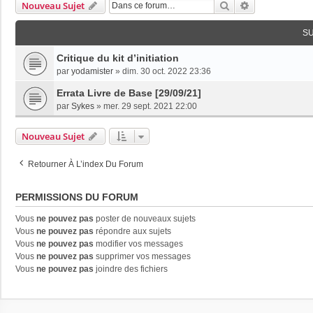
Rechercher
Recherche Av
Nouveau Sujet
S
Critique du kit d’initiation
par
yodamister
»
dim. 30 oct. 2022 23:36
Errata Livre de Base [29/09/21]
par
Sykes
»
mer. 29 sept. 2021 22:00
Nouveau Sujet
Retourner À L’index Du Forum
PERMISSIONS DU FORUM
Vous
ne pouvez pas
poster de nouveaux sujets
Vous
ne pouvez pas
répondre aux sujets
Vous
ne pouvez pas
modifier vos messages
Vous
ne pouvez pas
supprimer vos messages
Vous
ne pouvez pas
joindre des fichiers