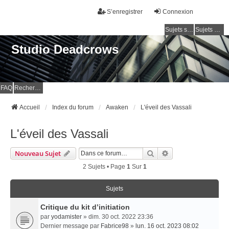
S’enregistrer
Connexion
Sujets sans réponse
Sujets actifs
Studio Deadcrows
FAQ
Rechercher
Accueil
Index du forum
Awaken
L'éveil des Vassali
L'éveil des Vassali
Rechercher
Recherche Avancé
Nouveau Sujet
2 Sujets • Page
1
Sur
1
Sujets
Critique du kit d’initiation
par
yodamister
» dim. 30 oct. 2022 23:36
Dernier message par
Fabrice98
»
lun. 16 oct. 2023 08:02