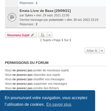
Réponses :
1
Errata Livre de Base [29/09/21]
par
Sykes
» mer. 29 sept. 2021 22:00
Dernier message par
yodamister
»
dim. 30 oct. 2022 23:23
Réponses :
2
Nouveau Sujet
2 Sujets • Page
1
Sur
1
Aller À
PERMISSIONS DU FORUM
Vous
ne pouvez pas
poster de nouveaux sujets
Vous
ne pouvez pas
répondre aux sujets
Vous
ne pouvez pas
modifier vos messages
Vous
ne pouvez pas
supprimer vos messages
Vous
ne pouvez pas
joindre des fichiers
En poursuivant votre navigation, vous acceptez
Accueil
Index du forum
Nous contacter
l’utilisation de cookies.
En savoir plus