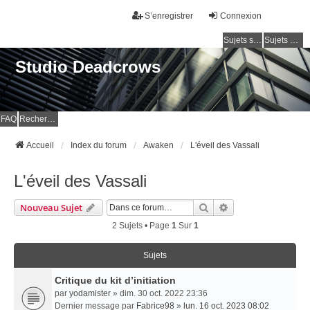
S’enregistrer
Connexion
Sujets sans réponse
Sujets actifs
Studio Deadcrows
FAQ
Rechercher
Accueil
Index du forum
Awaken
L'éveil des Vassali
L'éveil des Vassali
Rechercher
Recherche Avancé
Nouveau Sujet
2 Sujets • Page
1
Sur
1
Sujets
Critique du kit d’initiation
par
yodamister
» dim. 30 oct. 2022 23:36
Dernier message par
Fabrice98
»
lun. 16 oct. 2023 08:02