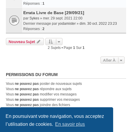
Réponses :
1
Errata Livre de Base [29/09/21]
par
Sykes
» mer. 29 sept. 2021 22:00
Dernier message par
yodamister
»
dim. 30 oct. 2022 23:23
Réponses :
2
Nouveau Sujet
2 Sujets • Page
1
Sur
1
Aller À
PERMISSIONS DU FORUM
Vous
ne pouvez pas
poster de nouveaux sujets
Vous
ne pouvez pas
répondre aux sujets
Vous
ne pouvez pas
modifier vos messages
Vous
ne pouvez pas
supprimer vos messages
Vous
ne pouvez pas
joindre des fichiers
En poursuivant votre navigation, vous acceptez
Accueil
Index du forum
Nous contacter
l’utilisation de cookies.
En savoir plus