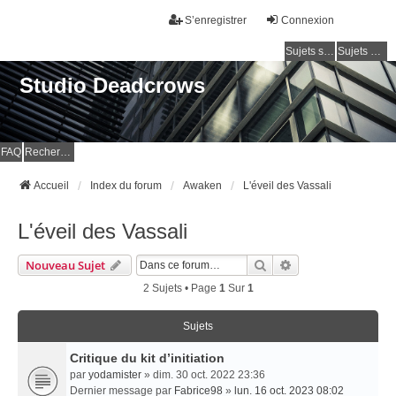
S’enregistrer
Connexion
Sujets sans réponse
Sujets actifs
Studio Deadcrows
FAQ
Rechercher
Accueil
Index du forum
Awaken
L'éveil des Vassali
L'éveil des Vassali
Rechercher
Recherche Avancé
Nouveau Sujet
2 Sujets • Page
1
Sur
1
Sujets
Critique du kit d’initiation
par
yodamister
» dim. 30 oct. 2022 23:36
Dernier message par
Fabrice98
»
lun. 16 oct. 2023 08:02