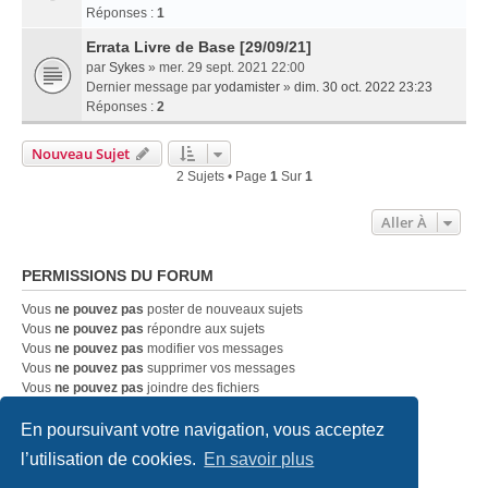
Réponses :
1
Errata Livre de Base [29/09/21]
par
Sykes
» mer. 29 sept. 2021 22:00
Dernier message par
yodamister
»
dim. 30 oct. 2022 23:23
Réponses :
2
Nouveau Sujet
2 Sujets • Page
1
Sur
1
Aller À
PERMISSIONS DU FORUM
Vous
ne pouvez pas
poster de nouveaux sujets
Vous
ne pouvez pas
répondre aux sujets
Vous
ne pouvez pas
modifier vos messages
Vous
ne pouvez pas
supprimer vos messages
Vous
ne pouvez pas
joindre des fichiers
En poursuivant votre navigation, vous acceptez
Accueil
Index du forum
Nous contacter
l’utilisation de cookies.
En savoir plus