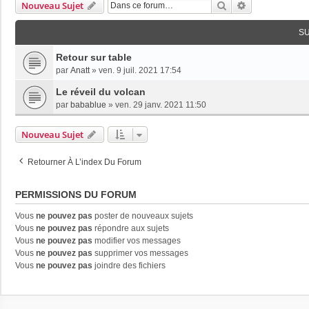
Rechercher
Recherche Av
Nouveau Sujet
S
Retour sur table
par
Anatt
»
ven. 9 juil. 2021 17:54
Le réveil du volcan
par
babablue
»
ven. 29 janv. 2021 11:50
Nouveau Sujet
Retourner À L’index Du Forum
PERMISSIONS DU FORUM
Vous
ne pouvez pas
poster de nouveaux sujets
Vous
ne pouvez pas
répondre aux sujets
Vous
ne pouvez pas
modifier vos messages
Vous
ne pouvez pas
supprimer vos messages
Vous
ne pouvez pas
joindre des fichiers