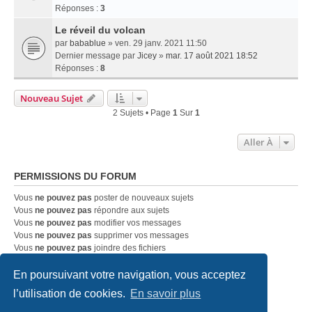
Réponses :
3
Le réveil du volcan
par
babablue
» ven. 29 janv. 2021 11:50
Dernier message par
Jicey
»
mar. 17 août 2021 18:52
Réponses :
8
Nouveau Sujet
2 Sujets • Page
1
Sur
1
Aller À
PERMISSIONS DU FORUM
Vous
ne pouvez pas
poster de nouveaux sujets
Vous
ne pouvez pas
répondre aux sujets
Vous
ne pouvez pas
modifier vos messages
Vous
ne pouvez pas
supprimer vos messages
Vous
ne pouvez pas
joindre des fichiers
En poursuivant votre navigation, vous acceptez
Accueil
Index du forum
Nous contacter
l’utilisation de cookies.
En savoir plus