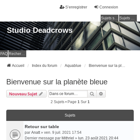
S’enregistrer
Connexion
Sujets sans réponse
Sujets actifs
Studio Deadcrows
FAQ
Rechercher
Accueil
Index du forum
Aquablue
Bienvenue sur la planète bleue
Bienvenue sur la planète bleue
Rechercher
Recherche Avancé
Nouveau Sujet
2 Sujets • Page
1
Sur
1
Sujets
Retour sur table
par
Anatt
» ven. 9 juil. 2021 17:54
Dernier message par
Mithriel
»
lun. 23 août 2021 20:44