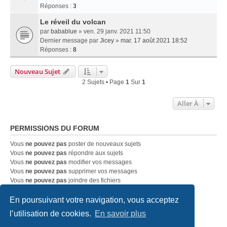
Réponses :
3
Le réveil du volcan
par
babablue
» ven. 29 janv. 2021 11:50
Dernier message par
Jicey
»
mar. 17 août 2021 18:52
Réponses :
8
Nouveau Sujet
2 Sujets • Page
1
Sur
1
Aller À
PERMISSIONS DU FORUM
Vous
ne pouvez pas
poster de nouveaux sujets
Vous
ne pouvez pas
répondre aux sujets
Vous
ne pouvez pas
modifier vos messages
Vous
ne pouvez pas
supprimer vos messages
Vous
ne pouvez pas
joindre des fichiers
En poursuivant votre navigation, vous acceptez
Accueil
Index du forum
Nous contacter
l’utilisation de cookies.
En savoir plus