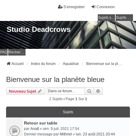
S’enregistrer
Connexion
Sujets sans réponse
Sujets actifs
Studio Deadcrows
FAQ
Rechercher
Accueil
Index du forum
Aquablue
Bienvenue sur la planète bleue
Bienvenue sur la planète bleue
Rechercher
Recherche Avancé
Nouveau Sujet
2 Sujets • Page
1
Sur
1
Sujets
Retour sur table
par
Anatt
» ven. 9 juil. 2021 17:54
Dernier message par
Mithriel
»
lun. 23 août 2021 20:44