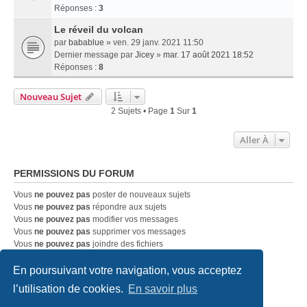
Réponses :
3
Le réveil du volcan
par
babablue
» ven. 29 janv. 2021 11:50
Dernier message par
Jicey
»
mar. 17 août 2021 18:52
Réponses :
8
Nouveau Sujet
2 Sujets • Page
1
Sur
1
Aller À
PERMISSIONS DU FORUM
Vous
ne pouvez pas
poster de nouveaux sujets
Vous
ne pouvez pas
répondre aux sujets
Vous
ne pouvez pas
modifier vos messages
Vous
ne pouvez pas
supprimer vos messages
Vous
ne pouvez pas
joindre des fichiers
En poursuivant votre navigation, vous acceptez
Accueil
Index du forum
Nous contacter
l’utilisation de cookies.
En savoir plus