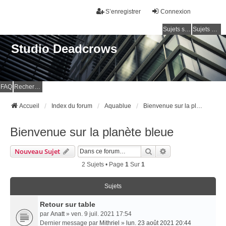
S’enregistrer
Connexion
Sujets sans réponse
Sujets actifs
Studio Deadcrows
FAQ
Rechercher
Accueil
Index du forum
Aquablue
Bienvenue sur la planète bleue
Bienvenue sur la planète bleue
Rechercher
Recherche Avancé
Nouveau Sujet
2 Sujets • Page
1
Sur
1
Sujets
Retour sur table
par
Anatt
» ven. 9 juil. 2021 17:54
Dernier message par
Mithriel
»
lun. 23 août 2021 20:44