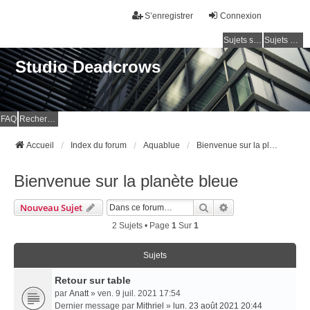
S’enregistrer
Connexion
Sujets sans réponse
Sujets actifs
Studio Deadcrows
FAQ
Rechercher
Accueil
Index du forum
Aquablue
Bienvenue sur la planète bleue
Bienvenue sur la planète bleue
Rechercher
Recherche Avancé
Nouveau Sujet
2 Sujets • Page
1
Sur
1
Sujets
Retour sur table
par
Anatt
» ven. 9 juil. 2021 17:54
Dernier message par
Mithriel
»
lun. 23 août 2021 20:44