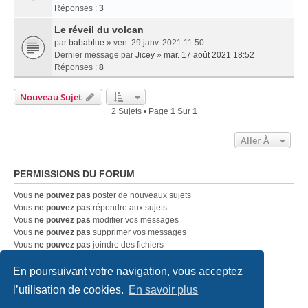
Réponses :
3
Le réveil du volcan
par
babablue
» ven. 29 janv. 2021 11:50
Dernier message par
Jicey
»
mar. 17 août 2021 18:52
Réponses :
8
Nouveau Sujet
2 Sujets • Page
1
Sur
1
Aller À
PERMISSIONS DU FORUM
Vous
ne pouvez pas
poster de nouveaux sujets
Vous
ne pouvez pas
répondre aux sujets
Vous
ne pouvez pas
modifier vos messages
Vous
ne pouvez pas
supprimer vos messages
Vous
ne pouvez pas
joindre des fichiers
En poursuivant votre navigation, vous acceptez
Accueil
Index du forum
Nous contacter
l’utilisation de cookies.
En savoir plus