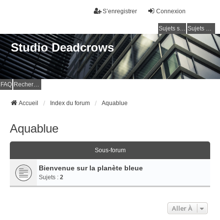
S’enregistrer
Connexion
Sujets sans réponse
Sujets actifs
Studio Deadcrows
FAQ
Rechercher
Accueil
Index du forum
Aquablue
Aquablue
Sous-forum
Bienvenue sur la planète bleue
Sujets :
2
Aller À