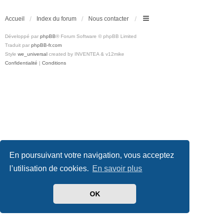
Accueil
Index du forum
Nous contacter
Développé par
phpBB
® Forum Software © phpBB Limited
Traduit par
phpBB-fr.com
Style
we_universal
created by INVENTEA & v12mike
Confidentialité
|
Conditions
En poursuivant votre navigation, vous acceptez
l’utilisation de cookies.
En savoir plus
OK