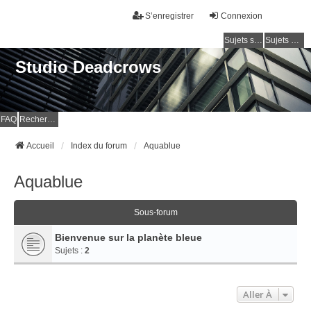
S’enregistrer
Connexion
Sujets sans réponse
Sujets actifs
Studio Deadcrows
FAQ
Rechercher
Accueil
Index du forum
Aquablue
Aquablue
Sous-forum
Bienvenue sur la planète bleue
Sujets :
2
Aller À