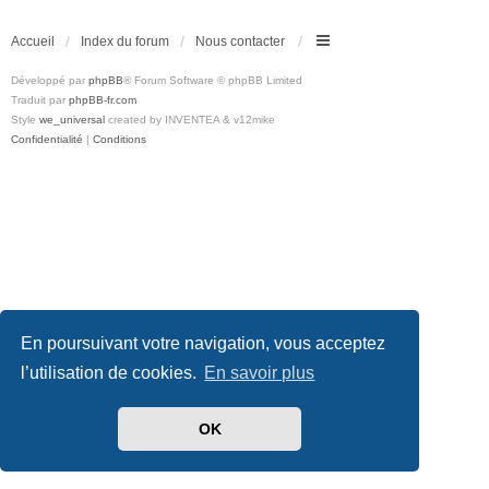
Accueil
Index du forum
Nous contacter
Développé par
phpBB
® Forum Software © phpBB Limited
Traduit par
phpBB-fr.com
Style
we_universal
created by INVENTEA & v12mike
Confidentialité
|
Conditions
En poursuivant votre navigation, vous acceptez
l’utilisation de cookies.
En savoir plus
OK