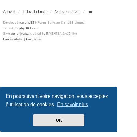
Accueil
Index du forum
Nous contacter
Développé par
phpBB
® Forum Software © phpBB Limited
Traduit par
phpBB-fr.com
Style
we_universal
created by INVENTEA & v12mike
Confidentialité
|
Conditions
En poursuivant votre navigation, vous acceptez
l’utilisation de cookies.
En savoir plus
OK