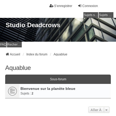
S’enregistrer
Connexion
Sujets sans réponse
Sujets actifs
Studio Deadcrows
FAQ
Rechercher
Accueil
Index du forum
Aquablue
Aquablue
Sous-forum
Bienvenue sur la planète bleue
Sujets :
2
Aller À