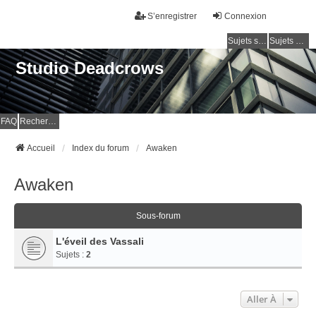
S’enregistrer
Connexion
Sujets sans réponse
Sujets actifs
Studio Deadcrows
FAQ
Rechercher
Accueil
Index du forum
Awaken
Awaken
Sous-forum
L'éveil des Vassali
Sujets :
2
Aller À