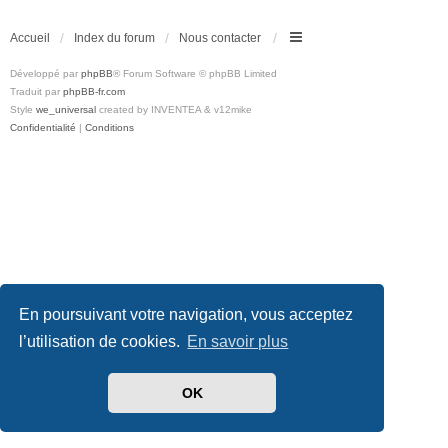
Accueil
Index du forum
Nous contacter
Développé par
phpBB
® Forum Software © phpBB Limited
Traduit par
phpBB-fr.com
Style
we_universal
created by INVENTEA & v12mike
Confidentialité
|
Conditions
En poursuivant votre navigation, vous acceptez
l’utilisation de cookies.
En savoir plus
OK