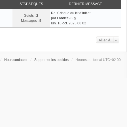
STATISTIQUES
DERNIER MESSAGE
Re: Critique du kit d’initiat…
Sujets :
2
V
par
Fabrice98
Messages :
5
o
lun. 16 oct. 2023 08:02
i
r
l
Aller À
e
d
e
r
Nous contacter
Supprimer les cookies
Heures au format
UTC+02:00
n
i
e
r
m
e
s
s
a
g
e