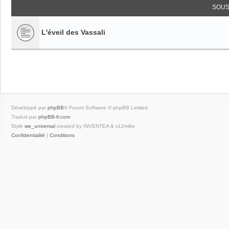
SOUS
L'éveil des Vassali
Développé par
phpBB
® Forum Software © phpBB Limited
Traduit par
phpBB-fr.com
Style
we_universal
created by INVENTEA & v12mike
Confidentialité
|
Conditions