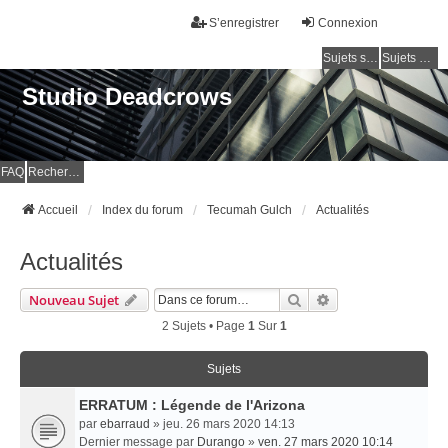
S’enregistrer
Connexion
Sujets sans réponse
Sujets actifs
Studio Deadcrows
FAQ
Rechercher
Accueil
Index du forum
Tecumah Gulch
Actualités
Actualités
Rechercher
Recherche Avancé
Nouveau Sujet
2 Sujets • Page
1
Sur
1
Sujets
ERRATUM : Légende de l'Arizona
par
ebarraud
» jeu. 26 mars 2020 14:13
Dernier message par
Durango
»
ven. 27 mars 2020 10:14