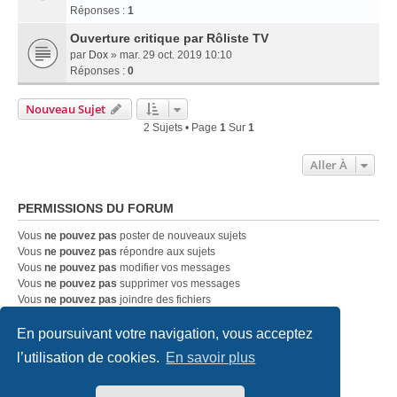
Réponses :
1
Ouverture critique par Rôliste TV
par
Dox
» mar. 29 oct. 2019 10:10
Réponses :
0
Nouveau Sujet
2 Sujets • Page
1
Sur
1
Aller À
PERMISSIONS DU FORUM
Vous
ne pouvez pas
poster de nouveaux sujets
Vous
ne pouvez pas
répondre aux sujets
Vous
ne pouvez pas
modifier vos messages
Vous
ne pouvez pas
supprimer vos messages
Vous
ne pouvez pas
joindre des fichiers
En poursuivant votre navigation, vous acceptez
Accueil
Index du forum
Nous contacter
l’utilisation de cookies.
En savoir plus
Développé par
phpBB
® Forum Software © phpBB Limited