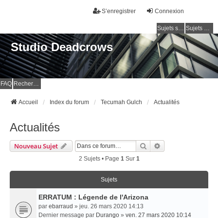
S’enregistrer
Connexion
Sujets sans réponse
Sujets actifs
Studio Deadcrows
FAQ
Rechercher
Accueil
Index du forum
Tecumah Gulch
Actualités
Actualités
Rechercher
Recherche Avancé
Nouveau Sujet
2 Sujets • Page
1
Sur
1
Sujets
ERRATUM : Légende de l'Arizona
par
ebarraud
» jeu. 26 mars 2020 14:13
Dernier message par
Durango
»
ven. 27 mars 2020 10:14