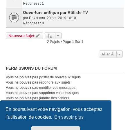
Réponses :
1
Ouverture critique par Rôliste TV
par
Dox
» mar. 29 oct. 2019 10:10
Réponses :
0
Nouveau Sujet
2 Sujets • Page
1
Sur
1
Aller À
PERMISSIONS DU FORUM
Vous
ne pouvez pas
poster de nouveaux sujets
Vous
ne pouvez pas
répondre aux sujets
Vous
ne pouvez pas
modifier vos messages
Vous
ne pouvez pas
supprimer vos messages
Vous
ne pouvez pas
joindre des fichiers
En poursuivant votre navigation, vous acceptez
Accueil
Index du forum
Nous contacter
l’utilisation de cookies.
En savoir plus
Développé par
phpBB
® Forum Software © phpBB Limited