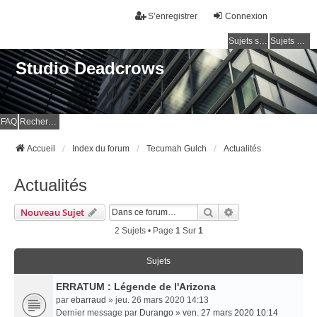
S’enregistrer
Connexion
Sujets sans réponse
Sujets actifs
Studio Deadcrows
FAQ
Rechercher
Accueil
Index du forum
Tecumah Gulch
Actualités
Actualités
Rechercher
Recherche Avancé
Nouveau Sujet
2 Sujets • Page
1
Sur
1
Sujets
ERRATUM : Légende de l'Arizona
par
ebarraud
» jeu. 26 mars 2020 14:13
Dernier message par
Durango
»
ven. 27 mars 2020 10:14