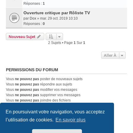
Réponses :
1
Ouverture critique par Rôliste TV
par
Dox
» mar. 29 oct. 2019 10:10
Réponses :
0
Nouveau Sujet
2 Sujets • Page
1
Sur
1
Aller À
PERMISSIONS DU FORUM
Vous
ne pouvez pas
poster de nouveaux sujets
Vous
ne pouvez pas
répondre aux sujets
Vous
ne pouvez pas
modifier vos messages
Vous
ne pouvez pas
supprimer vos messages
Vous
ne pouvez pas
joindre des fichiers
En poursuivant votre navigation, vous acceptez
Accueil
Index du forum
Nous contacter
l’utilisation de cookies.
En savoir plus
Développé par
phpBB
® Forum Software © phpBB Limited