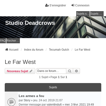
S’enregistrer
Connexion
Sujets sans réponse
Sujets actifs
Studio Deadcrows
FAQ
Rechercher
Accueil
Index du forum
Tecumah Gulch
Le Far West
Le Far West
Rechercher
Recherche Avancé
Nouveau Sujet
1 Sujet • Page
1
Sur
1
Sujets
Les armes a feu
par
Story
» jeu. 24 oct. 2019 21:07
Dernier message par
valentindu6
»
mer. 3 févr. 2021 19:49