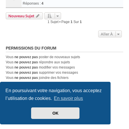
Réponses :
4
Nouveau Sujet
1 Sujet • Page
1
Sur
1
Aller À
PERMISSIONS DU FORUM
Vous
ne pouvez pas
poster de nouveaux sujets
Vous
ne pouvez pas
répondre aux sujets
Vous
ne pouvez pas
modifier vos messages
Vous
ne pouvez pas
supprimer vos messages
Vous
ne pouvez pas
joindre des fichiers
En poursuivant votre navigation, vous acceptez
Accueil
Index du forum
Nous contacter
l’utilisation de cookies.
En savoir plus
Développé par
phpBB
® Forum Software © phpBB Limited
Traduit par
phpBB-fr.com
OK
Style
we_universal
created by INVENTEA & v12mike
Confidentialité
|
Conditions