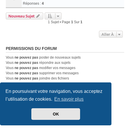
Réponses :
4
Nouveau Sujet
1 Sujet • Page
1
Sur
1
Aller À
PERMISSIONS DU FORUM
Vous
ne pouvez pas
poster de nouveaux sujets
Vous
ne pouvez pas
répondre aux sujets
Vous
ne pouvez pas
modifier vos messages
Vous
ne pouvez pas
supprimer vos messages
Vous
ne pouvez pas
joindre des fichiers
En poursuivant votre navigation, vous acceptez
Accueil
Index du forum
Nous contacter
l’utilisation de cookies.
En savoir plus
Développé par
phpBB
® Forum Software © phpBB Limited
Traduit par
phpBB-fr.com
OK
Style
we_universal
created by INVENTEA & v12mike
Confidentialité
|
Conditions