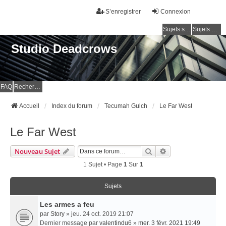
S’enregistrer
Connexion
Sujets sans réponse
Sujets actifs
Studio Deadcrows
FAQ
Rechercher
Accueil
Index du forum
Tecumah Gulch
Le Far West
Le Far West
Rechercher
Recherche Avancé
Nouveau Sujet
1 Sujet • Page
1
Sur
1
Sujets
Les armes a feu
par
Story
» jeu. 24 oct. 2019 21:07
Dernier message par
valentindu6
»
mer. 3 févr. 2021 19:49