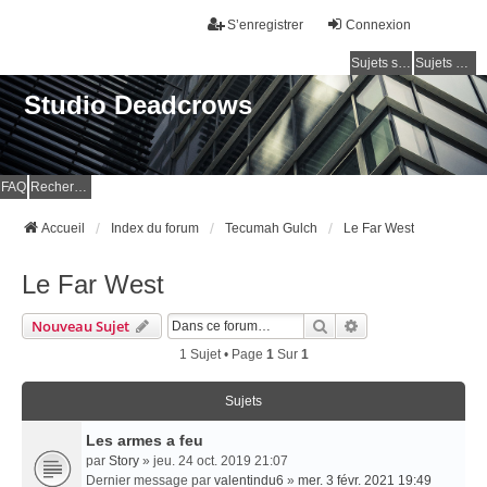
S’enregistrer
Connexion
Sujets sans réponse
Sujets actifs
Studio Deadcrows
FAQ
Rechercher
Accueil
Index du forum
Tecumah Gulch
Le Far West
Le Far West
Rechercher
Recherche Avancé
Nouveau Sujet
1 Sujet • Page
1
Sur
1
Sujets
Les armes a feu
par
Story
» jeu. 24 oct. 2019 21:07
Dernier message par
valentindu6
»
mer. 3 févr. 2021 19:49