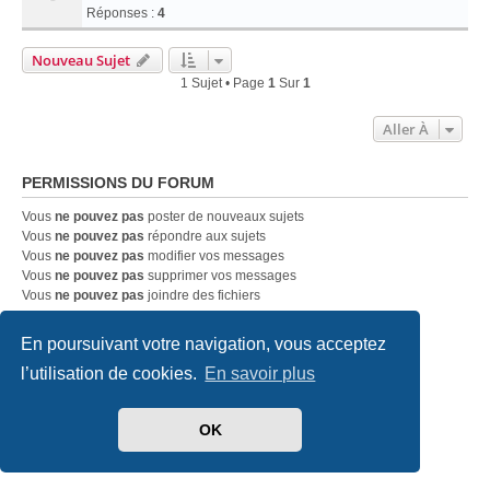
Réponses :
4
Nouveau Sujet
1 Sujet • Page
1
Sur
1
Aller À
PERMISSIONS DU FORUM
Vous
ne pouvez pas
poster de nouveaux sujets
Vous
ne pouvez pas
répondre aux sujets
Vous
ne pouvez pas
modifier vos messages
Vous
ne pouvez pas
supprimer vos messages
Vous
ne pouvez pas
joindre des fichiers
En poursuivant votre navigation, vous acceptez
Accueil
Index du forum
Nous contacter
l’utilisation de cookies.
En savoir plus
Développé par
phpBB
® Forum Software © phpBB Limited
Traduit par
phpBB-fr.com
OK
Style
we_universal
created by INVENTEA & v12mike
Confidentialité
|
Conditions