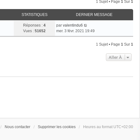
1 Sujet • Page
1
Sur
1
STATISTIQUES
DERNIER MESSAGE
Réponses :
4
par
valentindu6
Vues :
51652
mer. 3 févr. 2021 19:49
1 Sujet • Page
1
Sur
1
Aller À
Nous contacter
Supprimer les cookies
Heures au format
UTC+02:00