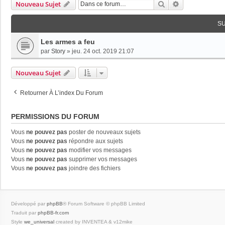
Rechercher
Recherche Av
Nouveau Sujet
S
Les armes a feu
par
Story
»
jeu. 24 oct. 2019 21:07
Nouveau Sujet
Retourner À L’index Du Forum
PERMISSIONS DU FORUM
Vous
ne pouvez pas
poster de nouveaux sujets
Vous
ne pouvez pas
répondre aux sujets
Vous
ne pouvez pas
modifier vos messages
Vous
ne pouvez pas
supprimer vos messages
Vous
ne pouvez pas
joindre des fichiers
Développé par
phpBB
® Forum Software © phpBB Limited
Traduit par
phpBB-fr.com
Style
we_universal
created by INVENTEA & v12mike