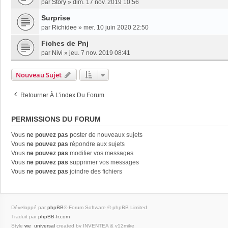
par
Story
»
dim. 17 nov. 2019 10:56
Surprise
par
Richidee
»
mer. 10 juin 2020 22:50
Fiches de Pnj
par
Nivi
»
jeu. 7 nov. 2019 08:41
Nouveau Sujet
Retourner À L’index Du Forum
PERMISSIONS DU FORUM
Vous
ne pouvez pas
poster de nouveaux sujets
Vous
ne pouvez pas
répondre aux sujets
Vous
ne pouvez pas
modifier vos messages
Vous
ne pouvez pas
supprimer vos messages
Vous
ne pouvez pas
joindre des fichiers
Développé par
phpBB
® Forum Software © phpBB Limited
Traduit par
phpBB-fr.com
Style
we_universal
created by INVENTEA & v12mike