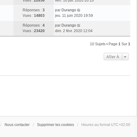
Vues :
22636
ven. 10 juil. 2020 20:10
Réponses :
3
par
Durango
Vues :
14803
jeu. 11 juin 2020 19:59
Réponses :
4
par
Durango
Vues :
23420
dim. 2 févr. 2020 12:04
10 Sujets • Page
1
Sur
1
Aller À
Nous contacter
Supprimer les cookies
Heures au format
UTC+02:00