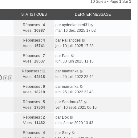
10 Sujets • Page
1
Sur
1
STATISTIQUES
DERNIER MESSAGE
Réponses :
4
par
aydenlambert31
Vues :
30987
mar. 16 déc. 2025 17:02
Réponses :
4
par
Pallantides
Vues :
15741
jeu. 10 juil. 2025 17:28
Réponses :
7
par
Paul
Vues :
28537
lun. 30 juin 2025 11:15
Réponses :
11
par
mamarika
Vues :
44518
lun. 25 juil. 2022 22:44
1
2
Réponses :
6
par
mamarika
Vues :
18218
lun. 25 juil. 2022 22:43
Réponses :
5
par
Sandraux23
Vues :
17504
ven. 10 sept. 2021 06:15
Réponses :
2
par
Dox
Vues :
11462
dim. 8 nov. 2020 13:43
Réponses :
4
par
Story