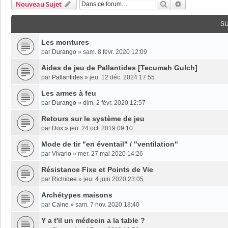
Rechercher
Recherche Av
Nouveau Sujet
S
Les montures
par
Durango
»
sam. 8 févr. 2020 12:09
Aides de jeu de Pallantides [Tecumah Gulch]
par
Pallantides
»
jeu. 12 déc. 2024 17:55
Les armes à feu
par
Durango
»
dim. 2 févr. 2020 12:57
Retours sur le système de jeu
par
Dox
»
jeu. 24 oct. 2019 09:10
Mode de tir "en éventail" / "ventilation"
par
Vivario
»
mer. 27 mai 2020 14:26
Résistance Fixe et Points de Vie
par
Richidee
»
jeu. 4 juin 2020 23:05
Archétypes maisons
par
Caine
»
sam. 7 nov. 2020 18:40
Y a t'il un médecin a la table ?