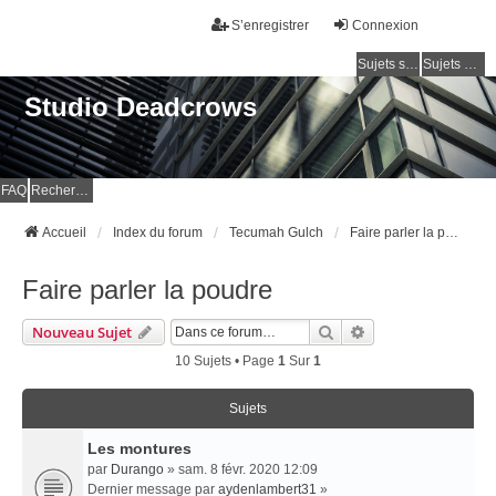
S’enregistrer
Connexion
Sujets sans réponse
Sujets actifs
Studio Deadcrows
FAQ
Rechercher
Accueil
Index du forum
Tecumah Gulch
Faire parler la poudre
Faire parler la poudre
Rechercher
Recherche Avancé
Nouveau Sujet
10 Sujets • Page
1
Sur
1
Sujets
Les montures
par
Durango
» sam. 8 févr. 2020 12:09
Dernier message par
aydenlambert31
»