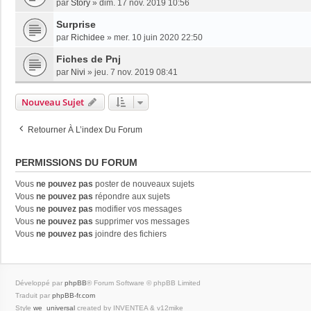
par
Story
»
dim. 17 nov. 2019 10:56
Surprise
par
Richidee
»
mer. 10 juin 2020 22:50
Fiches de Pnj
par
Nivi
»
jeu. 7 nov. 2019 08:41
Nouveau Sujet
Retourner À L’index Du Forum
PERMISSIONS DU FORUM
Vous
ne pouvez pas
poster de nouveaux sujets
Vous
ne pouvez pas
répondre aux sujets
Vous
ne pouvez pas
modifier vos messages
Vous
ne pouvez pas
supprimer vos messages
Vous
ne pouvez pas
joindre des fichiers
Développé par
phpBB
® Forum Software © phpBB Limited
Traduit par
phpBB-fr.com
Style
we_universal
created by INVENTEA & v12mike