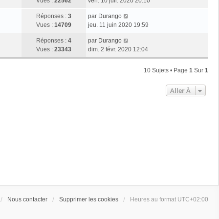
Vues :
22562
ven. 10 juil. 2020 20:10
Réponses :
3
par
Durango
Vues :
14709
jeu. 11 juin 2020 19:59
Réponses :
4
par
Durango
Vues :
23343
dim. 2 févr. 2020 12:04
10 Sujets • Page
1
Sur
1
Aller À
Nous contacter
Supprimer les cookies
Heures au format
UTC+02:00