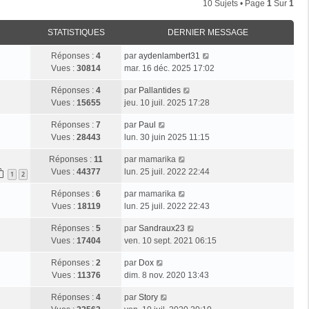
10 Sujets • Page
1
Sur
1
STATISTIQUES
DERNIER MESSAGE
Réponses :
4
par
aydenlambert31
Vues :
30814
mar. 16 déc. 2025 17:02
Réponses :
4
par
Pallantides
Vues :
15655
jeu. 10 juil. 2025 17:28
Réponses :
7
par
Paul
Vues :
28443
lun. 30 juin 2025 11:15
Réponses :
11
par
mamarika
Vues :
44377
lun. 25 juil. 2022 22:44
1
2
Réponses :
6
par
mamarika
Vues :
18119
lun. 25 juil. 2022 22:43
Réponses :
5
par
Sandraux23
Vues :
17404
ven. 10 sept. 2021 06:15
Réponses :
2
par
Dox
Vues :
11376
dim. 8 nov. 2020 13:43
Réponses :
4
par
Story