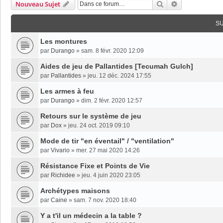
Rechercher
Recherche Av
Nouveau Sujet
S
Les montures
par
Durango
»
sam. 8 févr. 2020 12:09
Aides de jeu de Pallantides [Tecumah Gulch]
par
Pallantides
»
jeu. 12 déc. 2024 17:55
Les armes à feu
par
Durango
»
dim. 2 févr. 2020 12:57
Retours sur le système de jeu
par
Dox
»
jeu. 24 oct. 2019 09:10
Mode de tir "en éventail" / "ventilation"
par
Vivario
»
mer. 27 mai 2020 14:26
Résistance Fixe et Points de Vie
par
Richidee
»
jeu. 4 juin 2020 23:05
Archétypes maisons
par
Caine
»
sam. 7 nov. 2020 18:40
Y a t'il un médecin a la table ?