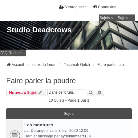
S’enregistrer
Connexion
Sujets sans réponse
Sujets actifs
Studio Deadcrows
FAQ
Rechercher
Accueil
Index du forum
Tecumah Gulch
Faire parler la poudre
Faire parler la poudre
Rechercher
Recherche Avancé
Nouveau Sujet
10 Sujets • Page
1
Sur
1
Sujets
Les montures
par
Durango
» sam. 8 févr. 2020 12:09
Dernier message par
aydenlambert31
»