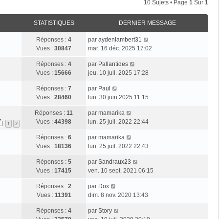
10 Sujets • Page
1
Sur
1
STATISTIQUES
DERNIER MESSAGE
Réponses :
4
par
aydenlambert31
Vues :
30847
mar. 16 déc. 2025 17:02
Réponses :
4
par
Pallantides
Vues :
15666
jeu. 10 juil. 2025 17:28
Réponses :
7
par
Paul
Vues :
28460
lun. 30 juin 2025 11:15
Réponses :
11
par
mamarika
Vues :
44398
lun. 25 juil. 2022 22:44
1
2
Réponses :
6
par
mamarika
Vues :
18136
lun. 25 juil. 2022 22:43
Réponses :
5
par
Sandraux23
Vues :
17415
ven. 10 sept. 2021 06:15
Réponses :
2
par
Dox
Vues :
11391
dim. 8 nov. 2020 13:43
Réponses :
4
par
Story