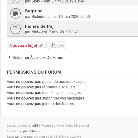
par
Story
»
dim. 17 nov. 2019 10:56
Surprise
par
Richidee
»
mer. 10 juin 2020 22:50
Fiches de Pnj
par
Nivi
»
jeu. 7 nov. 2019 08:41
Nouveau Sujet
Retourner À L’index Du Forum
PERMISSIONS DU FORUM
Vous
ne pouvez pas
poster de nouveaux sujets
Vous
ne pouvez pas
répondre aux sujets
Vous
ne pouvez pas
modifier vos messages
Vous
ne pouvez pas
supprimer vos messages
Vous
ne pouvez pas
joindre des fichiers
Développé par
phpBB
® Forum Software © phpBB Limited
Traduit par
phpBB-fr.com
Style
we_universal
created by INVENTEA & v12mike