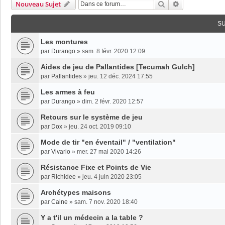
Rechercher
Recherche Av
Nouveau Sujet
S
Les montures
par
Durango
»
sam. 8 févr. 2020 12:09
Aides de jeu de Pallantides [Tecumah Gulch]
par
Pallantides
»
jeu. 12 déc. 2024 17:55
Les armes à feu
par
Durango
»
dim. 2 févr. 2020 12:57
Retours sur le système de jeu
par
Dox
»
jeu. 24 oct. 2019 09:10
Mode de tir "en éventail" / "ventilation"
par
Vivario
»
mer. 27 mai 2020 14:26
Résistance Fixe et Points de Vie
par
Richidee
»
jeu. 4 juin 2020 23:05
Archétypes maisons
par
Caine
»
sam. 7 nov. 2020 18:40
Y a t'il un médecin a la table ?