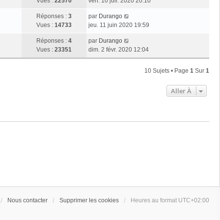
Vues :
22570
ven. 10 juil. 2020 20:10
Réponses :
3
par
Durango
Vues :
14733
jeu. 11 juin 2020 19:59
Réponses :
4
par
Durango
Vues :
23351
dim. 2 févr. 2020 12:04
10 Sujets • Page
1
Sur
1
Aller À
Nous contacter
Supprimer les cookies
Heures au format
UTC+02:00