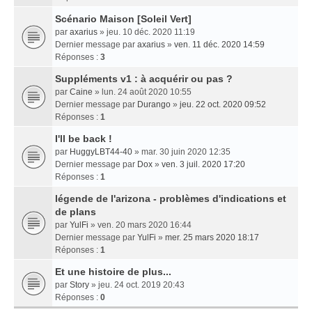
Scénario Maison [Soleil Vert]
par
axarius
» jeu. 10 déc. 2020 11:19
Dernier message par
axarius
»
ven. 11 déc. 2020 14:59
Réponses :
3
Suppléments v1 : à acquérir ou pas ?
par
Caine
» lun. 24 août 2020 10:55
Dernier message par
Durango
»
jeu. 22 oct. 2020 09:52
Réponses :
1
I'll be back !
par
HuggyLBT44-40
» mar. 30 juin 2020 12:35
Dernier message par
Dox
»
ven. 3 juil. 2020 17:20
Réponses :
1
légende de l'arizona - problèmes d'indications et
de plans
par
YulFi
» ven. 20 mars 2020 16:44
Dernier message par
YulFi
»
mer. 25 mars 2020 18:17
Réponses :
1
Et une histoire de plus...
par
Story
» jeu. 24 oct. 2019 20:43
Réponses :
0