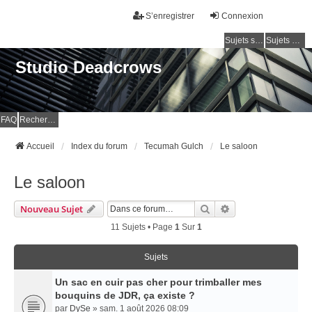
S’enregistrer
Connexion
Sujets sans réponse
Sujets actifs
Studio Deadcrows
FAQ
Rechercher
Accueil
Index du forum
Tecumah Gulch
Le saloon
Le saloon
Rechercher
Recherche Avancé
Nouveau Sujet
11 Sujets • Page
1
Sur
1
Sujets
Un sac en cuir pas cher pour trimballer mes
bouquins de JDR, ça existe ?
par
DySe
» sam. 1 août 2026 08:09