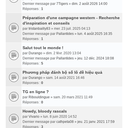
Dernier message par
7Tigers
»
dim. 2 août 2026 14:00
Réponses :
1
Préparation d'une campagne western - Recherche
d'inspiration et conseils
par
tristanbailly83
» mer. 23 juil. 2025 04:13
Dernier message par
Pallantides
»
lun. 4 août 2025 16:35
Réponses :
1
Salut tout le monde !
par
Durango
» dim. 2 févr. 2020 13:04
Dernier message par
Pallantides
»
jeu. 12 déc. 2024 18:08
Réponses :
5
Phương pháp đánh bộ số lô đề hiệu quả
par
Durango
» sam. 14 août 2021 16:46
Réponses :
0
TG en ligne ?
par
Ribouldingue
» sam. 20 mars 2021 11:49
Réponses :
0
Howdy, bloody rascals
par
Vivario
» lun. 8 juin 2020 14:52
Dernier message par
cathpeta08
»
jeu. 21 janv. 2021 17:59
Réponses :
3