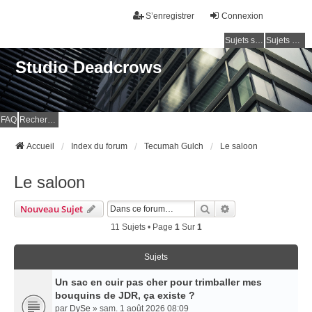
S’enregistrer
Connexion
Sujets sans réponse
Sujets actifs
Studio Deadcrows
FAQ
Rechercher
Accueil
Index du forum
Tecumah Gulch
Le saloon
Le saloon
Rechercher
Recherche Avancé
Nouveau Sujet
11 Sujets • Page
1
Sur
1
Sujets
Un sac en cuir pas cher pour trimballer mes
bouquins de JDR, ça existe ?
par
DySe
» sam. 1 août 2026 08:09