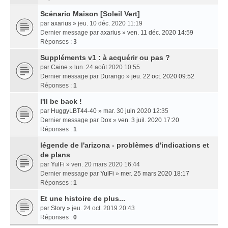
Scénario Maison [Soleil Vert]
par
axarius
» jeu. 10 déc. 2020 11:19
Dernier message par
axarius
»
ven. 11 déc. 2020 14:59
Réponses :
3
Suppléments v1 : à acquérir ou pas ?
par
Caine
» lun. 24 août 2020 10:55
Dernier message par
Durango
»
jeu. 22 oct. 2020 09:52
Réponses :
1
I'll be back !
par
HuggyLBT44-40
» mar. 30 juin 2020 12:35
Dernier message par
Dox
»
ven. 3 juil. 2020 17:20
Réponses :
1
légende de l'arizona - problèmes d'indications et
de plans
par
YulFi
» ven. 20 mars 2020 16:44
Dernier message par
YulFi
»
mer. 25 mars 2020 18:17
Réponses :
1
Et une histoire de plus...
par
Story
» jeu. 24 oct. 2019 20:43
Réponses :
0