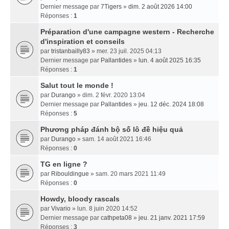
Dernier message par
7Tigers
»
dim. 2 août 2026 14:00
Réponses :
1
Préparation d'une campagne western - Recherche
d'inspiration et conseils
par
tristanbailly83
» mer. 23 juil. 2025 04:13
Dernier message par
Pallantides
»
lun. 4 août 2025 16:35
Réponses :
1
Salut tout le monde !
par
Durango
» dim. 2 févr. 2020 13:04
Dernier message par
Pallantides
»
jeu. 12 déc. 2024 18:08
Réponses :
5
Phương pháp đánh bộ số lô đề hiệu quả
par
Durango
» sam. 14 août 2021 16:46
Réponses :
0
TG en ligne ?
par
Ribouldingue
» sam. 20 mars 2021 11:49
Réponses :
0
Howdy, bloody rascals
par
Vivario
» lun. 8 juin 2020 14:52
Dernier message par
cathpeta08
»
jeu. 21 janv. 2021 17:59
Réponses :
3