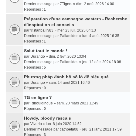
Dernier message par
7Tigers
»
dim. 2 août 2026 14:00
Réponses :
1
Préparation d'une campagne western - Recherche
d'inspiration et conseils
par
tristanbailly83
» mer. 23 juil. 2025 04:13
Dernier message par
Pallantides
»
lun. 4 août 2025 16:35
Réponses :
1
Salut tout le monde !
par
Durango
» dim. 2 févr. 2020 13:04
Dernier message par
Pallantides
»
jeu. 12 déc. 2024 18:08
Réponses :
5
Phương pháp đánh bộ số lô đề hiệu quả
par
Durango
» sam. 14 août 2021 16:46
Réponses :
0
TG en ligne ?
par
Ribouldingue
» sam. 20 mars 2021 11:49
Réponses :
0
Howdy, bloody rascals
par
Vivario
» lun. 8 juin 2020 14:52
Dernier message par
cathpeta08
»
jeu. 21 janv. 2021 17:59
Réponses :
3