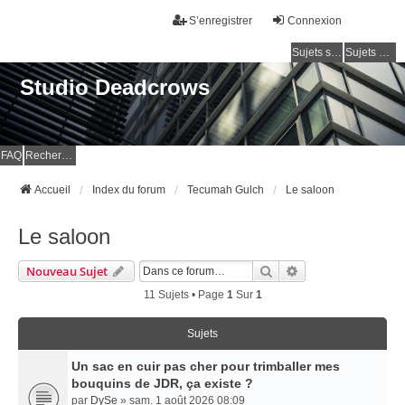
S’enregistrer
Connexion
Sujets sans réponse
Sujets actifs
Studio Deadcrows
FAQ
Rechercher
Accueil
Index du forum
Tecumah Gulch
Le saloon
Le saloon
Rechercher
Recherche Avancé
Nouveau Sujet
11 Sujets • Page
1
Sur
1
Sujets
Un sac en cuir pas cher pour trimballer mes
bouquins de JDR, ça existe ?
par
DySe
» sam. 1 août 2026 08:09