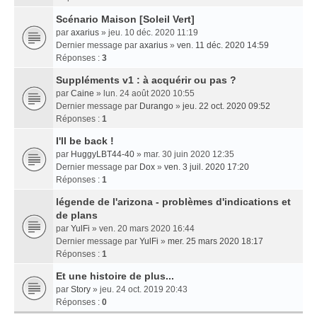
Scénario Maison [Soleil Vert]
par
axarius
» jeu. 10 déc. 2020 11:19
Dernier message par
axarius
»
ven. 11 déc. 2020 14:59
Réponses :
3
Suppléments v1 : à acquérir ou pas ?
par
Caine
» lun. 24 août 2020 10:55
Dernier message par
Durango
»
jeu. 22 oct. 2020 09:52
Réponses :
1
I'll be back !
par
HuggyLBT44-40
» mar. 30 juin 2020 12:35
Dernier message par
Dox
»
ven. 3 juil. 2020 17:20
Réponses :
1
légende de l'arizona - problèmes d'indications et
de plans
par
YulFi
» ven. 20 mars 2020 16:44
Dernier message par
YulFi
»
mer. 25 mars 2020 18:17
Réponses :
1
Et une histoire de plus...
par
Story
» jeu. 24 oct. 2019 20:43
Réponses :
0