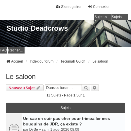
S’enregistrer
Connexion
Sujets sans réponse
Sujets actifs
Studio Deadcrows
FAQ
Rechercher
Accueil
Index du forum
Tecumah Gulch
Le saloon
Le saloon
Rechercher
Recherche Avancé
Nouveau Sujet
11 Sujets • Page
1
Sur
1
Sujets
Un sac en cuir pas cher pour trimballer mes
bouquins de JDR, ça existe ?
par
DySe
» sam. 1 août 2026 08:09