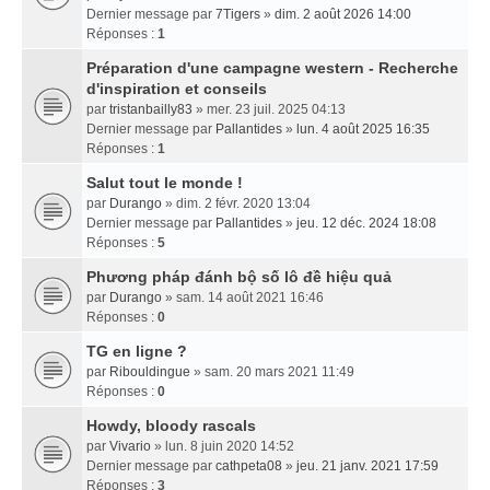
Dernier message par
7Tigers
»
dim. 2 août 2026 14:00
Réponses :
1
Préparation d'une campagne western - Recherche
d'inspiration et conseils
par
tristanbailly83
» mer. 23 juil. 2025 04:13
Dernier message par
Pallantides
»
lun. 4 août 2025 16:35
Réponses :
1
Salut tout le monde !
par
Durango
» dim. 2 févr. 2020 13:04
Dernier message par
Pallantides
»
jeu. 12 déc. 2024 18:08
Réponses :
5
Phương pháp đánh bộ số lô đề hiệu quả
par
Durango
» sam. 14 août 2021 16:46
Réponses :
0
TG en ligne ?
par
Ribouldingue
» sam. 20 mars 2021 11:49
Réponses :
0
Howdy, bloody rascals
par
Vivario
» lun. 8 juin 2020 14:52
Dernier message par
cathpeta08
»
jeu. 21 janv. 2021 17:59
Réponses :
3