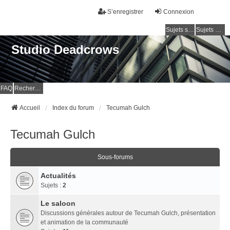
S’enregistrer
Connexion
Sujets sans réponse
Sujets actifs
Studio Deadcrows
FAQ
Rechercher
Accueil
Index du forum
Tecumah Gulch
Tecumah Gulch
Sous-forums
Actualités
Sujets :
2
Le saloon
Discussions générales autour de Tecumah Gulch, présentation
et animation de la communauté