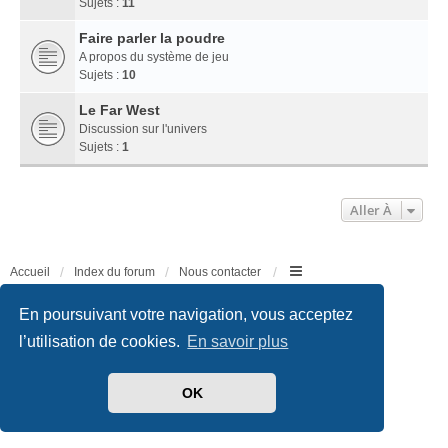
Sujets :
11
Faire parler la poudre
A propos du système de jeu
Sujets :
10
Le Far West
Discussion sur l'univers
Sujets :
1
Aller À
Accueil
Index du forum
Nous contacter
Développé par
phpBB
® Forum Software © phpBB Limited
En poursuivant votre navigation, vous acceptez
Traduit par
phpBB-fr.com
l’utilisation de cookies.
En savoir plus
Style
we_universal
created by INVENTEA & v12mike
Confidentialité
|
Conditions
OK