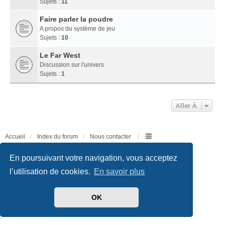
Sujets :
11
Faire parler la poudre
A propos du système de jeu
Sujets :
10
Le Far West
Discussion sur l'univers
Sujets :
1
Aller À
Accueil
Index du forum
Nous contacter
Développé par
phpBB
® Forum Software © phpBB Limited
En poursuivant votre navigation, vous acceptez
Traduit par
phpBB-fr.com
l’utilisation de cookies.
En savoir plus
Style
we_universal
created by INVENTEA & v12mike
Confidentialité
|
Conditions
OK