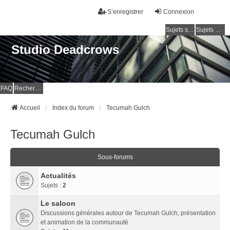
S’enregistrer
Connexion
Sujets sans réponse
Sujets actifs
Studio Deadcrows
FAQ
Rechercher
Accueil
Index du forum
Tecumah Gulch
Tecumah Gulch
Sous-forums
Actualités
Sujets :
2
Le saloon
Discussions générales autour de Tecumah Gulch, présentation
et animation de la communauté