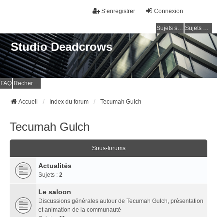
S’enregistrer
Connexion
Sujets sans réponse
Sujets actifs
Studio Deadcrows
FAQ
Rechercher
Accueil
Index du forum
Tecumah Gulch
Tecumah Gulch
Sous-forums
Actualités
Sujets :
2
Le saloon
Discussions générales autour de Tecumah Gulch, présentation
et animation de la communauté