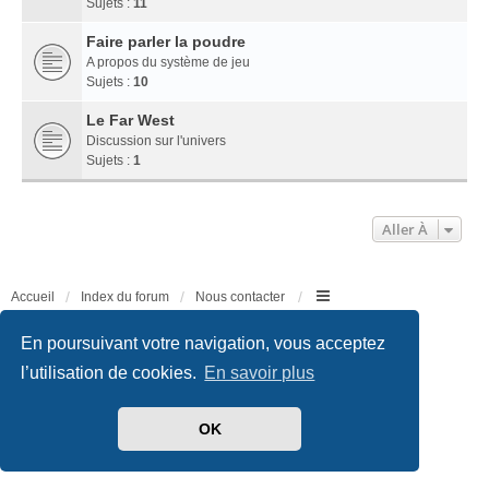
Sujets :
11
Faire parler la poudre
A propos du système de jeu
Sujets :
10
Le Far West
Discussion sur l'univers
Sujets :
1
Aller À
Accueil
Index du forum
Nous contacter
Développé par
phpBB
® Forum Software © phpBB Limited
En poursuivant votre navigation, vous acceptez
Traduit par
phpBB-fr.com
l’utilisation de cookies.
En savoir plus
Style
we_universal
created by INVENTEA & v12mike
Confidentialité
|
Conditions
OK