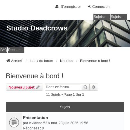
S’enregistrer
Connexion
Sujets sans réponse
Sujets actifs
Studio Deadcrows
FAQ
Rechercher
Accueil
Index du forum
Nautilus
Bienvenue à bord !
Bienvenue à bord !
Rechercher
Recherche Avancé
Nouveau Sujet
11 Sujets • Page
1
Sur
1
Sujets
Présentation
par
vivianne 52
» mar. 23 juin 2026 19:56
Réponses :
0