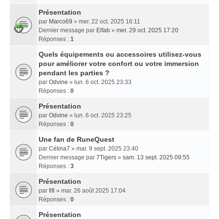
Présentation
par
Marco69
» mer. 22 oct. 2025 16:11
Dernier message par
Elfab
»
mer. 29 oct. 2025 17:20
Réponses :
1
Quels équipements ou accessoires utilisez-vous
pour améliorer votre confort ou votre immersion
pendant les parties ?
par
Odvine
» lun. 6 oct. 2025 23:33
Réponses :
0
Présentation
par
Odvine
» lun. 6 oct. 2025 23:25
Réponses :
0
Une fan de RuneQuest
par
Célina7
» mar. 9 sept. 2025 23:40
Dernier message par
7Tigers
»
sam. 13 sept. 2025 09:55
Réponses :
3
Présentation
par
fifi
» mar. 26 août 2025 17:04
Réponses :
0
Présentation