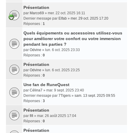
Présentation
par
Marco69
» mer. 22 oct. 2025 16:11
Dernier message par
Elfab
»
mer. 29 oct. 2025 17:20
Réponses :
1
Quels équipements ou accessoires utilisez-vous
pour améliorer votre confort ou votre immersion
pendant les parties ?
par
Odvine
» lun. 6 oct. 2025 23:33
Réponses :
0
Présentation
par
Odvine
» lun. 6 oct. 2025 23:25
Réponses :
0
Une fan de RuneQuest
par
Célina7
» mar. 9 sept. 2025 23:40
Dernier message par
7Tigers
»
sam. 13 sept. 2025 09:55
Réponses :
3
Présentation
par
fifi
» mar. 26 août 2025 17:04
Réponses :
0
Présentation