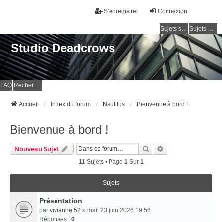
S’enregistrer
Connexion
Sujets sans réponse
Sujets actifs
Studio Deadcrows
FAQ
Rechercher
Accueil
Index du forum
Nautilus
Bienvenue à bord !
Bienvenue à bord !
Rechercher
Recherche Avancé
Nouveau Sujet
11 Sujets • Page
1
Sur
1
Sujets
Présentation
par
vivianne 52
» mar. 23 juin 2026 19:56
Réponses :
0