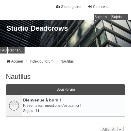
S’enregistrer
Connexion
Sujets sans réponse
Sujets actifs
Studio Deadcrows
FAQ
Rechercher
Accueil
Index du forum
Nautilus
Nautilus
Sous-forum
Bienvenue à bord !
Présentation, questions c'est par ici !
Sujets :
11
Aller À