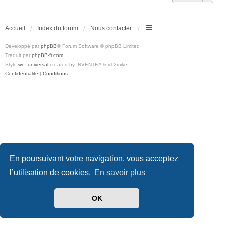
Accueil
Index du forum
Nous contacter
Développé par
phpBB
® Forum Software © phpBB Limited
Traduit par
phpBB-fr.com
Style
we_universal
created by INVENTEA & v12mike
Confidentialité
|
Conditions
En poursuivant votre navigation, vous acceptez
l’utilisation de cookies.
En savoir plus
OK