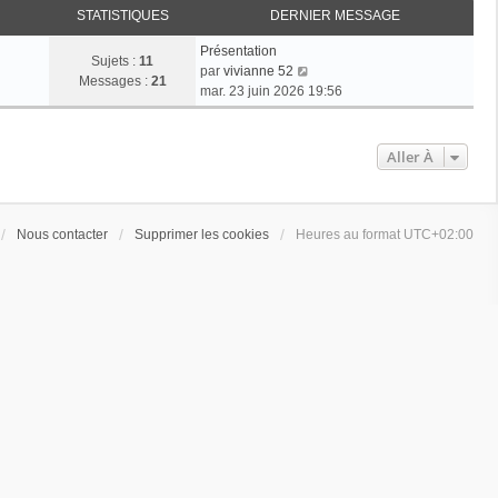
STATISTIQUES
DERNIER MESSAGE
Présentation
Sujets :
11
V
par
vivianne 52
Messages :
21
o
mar. 23 juin 2026 19:56
i
r
l
Aller À
e
d
e
r
Nous contacter
Supprimer les cookies
Heures au format
UTC+02:00
n
i
e
r
m
e
s
s
a
g
e