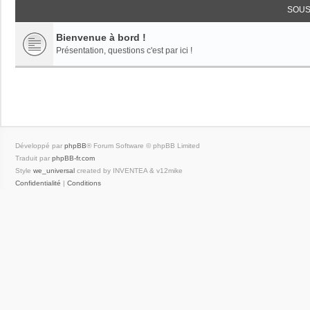
SOUS
Bienvenue à bord !
Présentation, questions c'est par ici !
Développé par
phpBB
® Forum Software © phpBB Limited
Traduit par
phpBB-fr.com
Style
we_universal
created by INVENTEA & v12mike
Confidentialité
|
Conditions