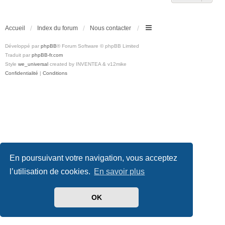
Accueil
Index du forum
Nous contacter
Développé par
phpBB
® Forum Software © phpBB Limited
Traduit par
phpBB-fr.com
Style
we_universal
created by INVENTEA & v12mike
Confidentialité
|
Conditions
En poursuivant votre navigation, vous acceptez
l’utilisation de cookies.
En savoir plus
OK