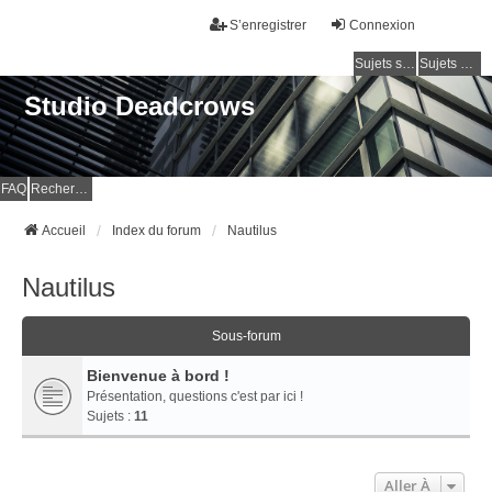
S’enregistrer
Connexion
Sujets sans réponse
Sujets actifs
Studio Deadcrows
FAQ
Rechercher
Accueil
Index du forum
Nautilus
Nautilus
Sous-forum
Bienvenue à bord !
Présentation, questions c'est par ici !
Sujets :
11
Aller À